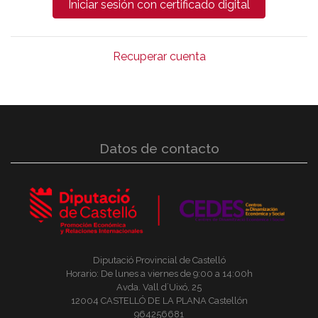
Recuperar cuenta
Datos de contacto
Diputació Provincial de Castelló
Horario: De lunes a viernes de 9:00 a 14:00h
Avda. Vall d´Uixó, 25
12004 CASTELLÓ DE LA PLANA Castellón
964256681