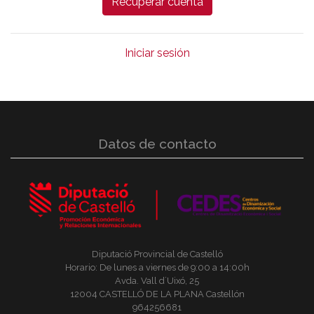
Iniciar sesión
Datos de contacto
Diputació Provincial de Castelló
Horario: De lunes a viernes de 9:00 a 14:00h
Avda. Vall d´Uixó, 25
12004 CASTELLÓ DE LA PLANA Castellón
964256681