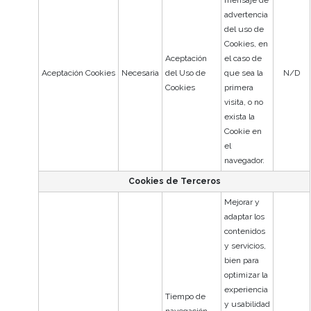
mensaje de
advertencia
del uso de
Cookies, en
Aceptación
el caso de
Aceptación Cookies
Necesaria
del Uso de
que sea la
N/D
Cookies
primera
visita, o no
exista la
Cookie en
el
navegador.
Cookies de Terceros
Mejorar y
adaptar los
contenidos
y servicios,
bien para
optimizar la
experiencia
Tiempo de
y usabilidad