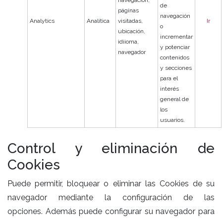
navegación,
de
páginas
navegación
Analytics
Analítica
visitadas,
Ir
o
ubicación,
incrementar
idiioma,
y potenciar
navegador
contenidos
y secciones
para el
interés
general de
los
usuarios.
Control y eliminación de
Cookies
Puede permitir, bloquear o eliminar las Cookies de su
navegador mediante la configuración de las
opciones. Además puede configurar su navegador para