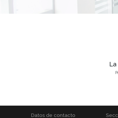
La
P
Datos de contacto
Secc