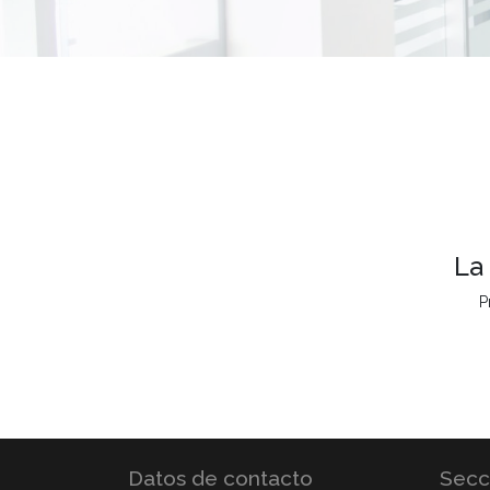
La
P
Datos de contacto
Secc