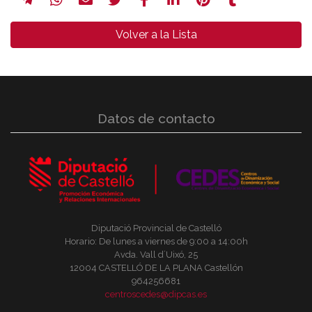
Volver a la Lista
Datos de contacto
Diputació Provincial de Castelló
Horario: De lunes a viernes de 9:00 a 14:00h
Avda. Vall d´Uixó, 25
12004 CASTELLÓ DE LA PLANA Castellón
964256681
centroscedes@dipcas.es