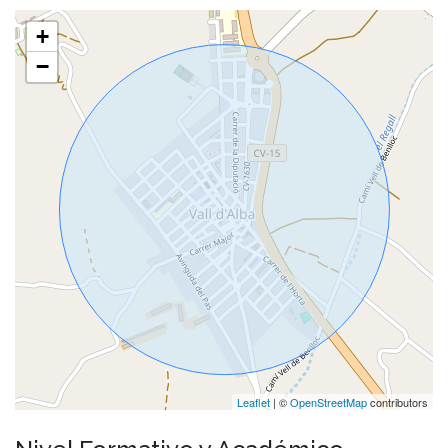
+
−
Leaflet
| ©
OpenStreetMap
contributors