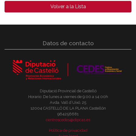
Volver a la Lista
Datos de contacto
Diputació Provincial de Castelló
Horario: De lunes a viernes de 9:00 a 14:00h
Avda. Vall d´Uixó, 25
12004 CASTELLÓ DE LA PLANA Castellón
964256681
centroscedes@dipcas.es
Política de privacidad