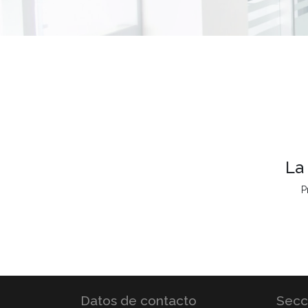
La
P
Datos de contacto
Secc