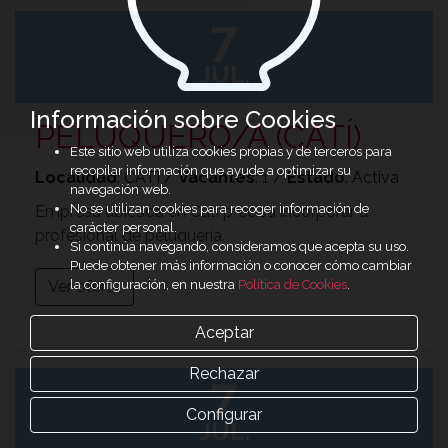
7
JUL.
Información sobre Cookies
PELUQUERO/A (CATÍ)
Este sitio web utiliza cookies propias y de terceros para
recopilar información que ayude a optimizar su
Localidad
: CATI /
Vacantes
: 1 /
Estado
: Activa
navegación web.
No se utilizan cookies para recoger información de
Empresa ubicada en Catí precisa incorporar a
carácter personal.
profesional de peluquería.
Si continúa navegando, consideramos que acepta su uso.
Puede obtener más información o conocer cómo cambiar
la configuración, en nuestra
Política de Cookies
.
Ver oferta
Aceptar
Rechazar
7
Configurar
JUL.