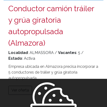
Conductor camión tráiler
y grúa giratoria
autopropulsada
(Almazora)
Localidad
: ALMASSORA /
Vacantes
: 5 /
Estado
: Activa
Empresa ubicada en Almazora precisa incorporar a
5 conductores de tráiler y grúa giratoria
autopropulsada.
Ver oferta